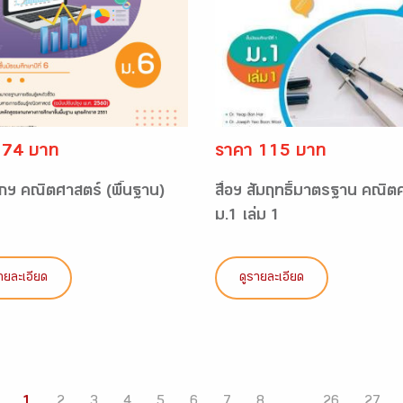
 74 บาท
ราคา 115 บาท
กฯ คณิตศาสตร์ (พื้นฐาน)
สื่อฯ สัมฤทธิ์มาตรฐาน คณิต
ม.1 เล่ม 1
ายละเอียด
ดูรายละเอียด
1
2
3
4
5
6
7
8
...
26
27