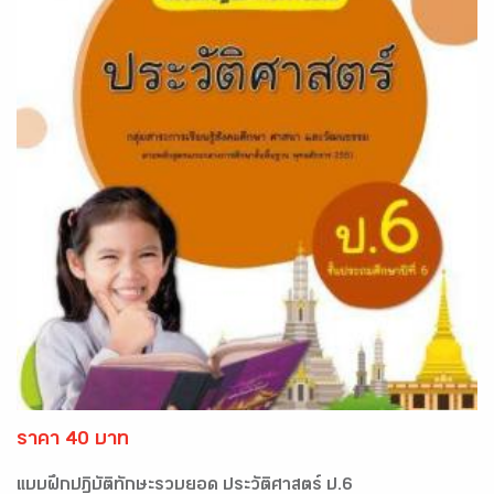
ราคา 40 บาท
แบบฝึกปฏิบัติทักษะรวบยอด ประวัติศาสตร์ ป.6