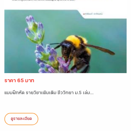
ราคา 65 บาท
แบบฝึกหัด รายวิชาเพิ่มเติม ชีววิทยา ม.5 เล่ม...
ดูรายละเอียด