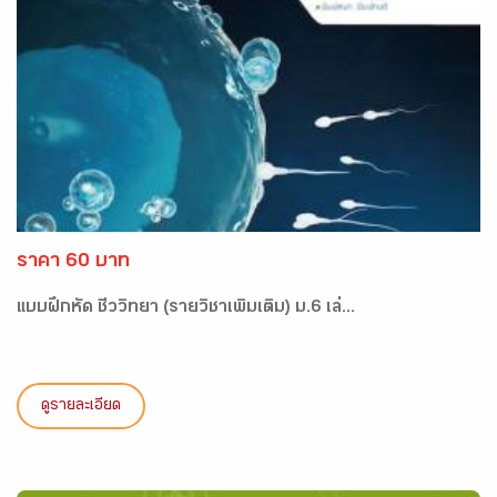
ราคา 60 บาท
แบบฝึกหัด ชีววิทยา (รายวิชาเพิ่มเติม) ม.6 เล่...
ดูรายละเอียด