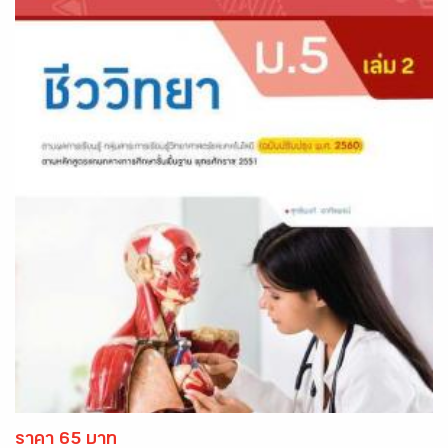
ราคา 65 บาท