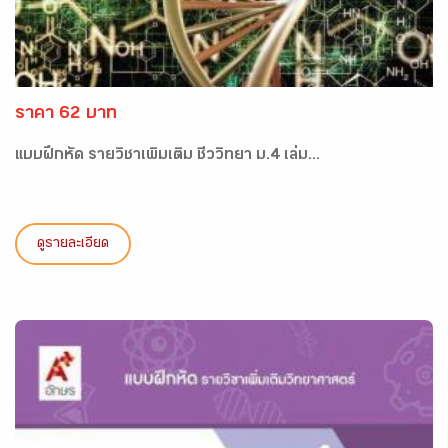
ราคา 62 บาท
แบบฝึกหัด รายวิชาเพิ่มเติม ชีววิทยา ม.4 เล่ม...
ดูรายละเอียด