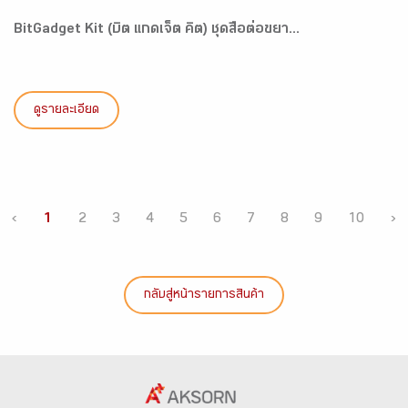
BitGadget Kit (บิต แกดเจ็ต คิต) ชุดสื่อต่อขยา...
ดูรายละเอียด
‹
1
2
3
4
5
6
7
8
9
10
›
กลับสู่หน้ารายการสินค้า