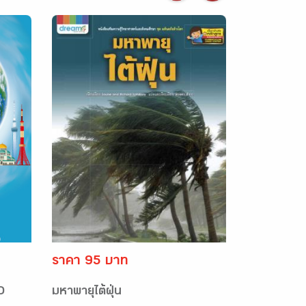
ราคา 95 บาท
D
มหาพายุไต้ฝุ่น