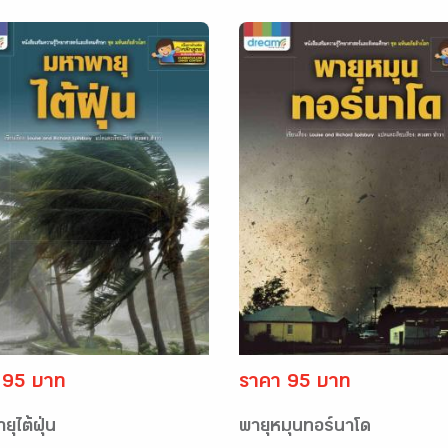
 95 บาท
ราคา 95 บาท
ุไต้ฝุ่น
พายุหมุนทอร์นาโด