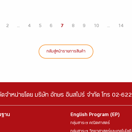
2
...
4
5
6
7
8
9
10
...
14
กลับสู่หน้ารายการสินค้า
จัดจำหน่ายโดย บริษัท อักษร อินสไปร์ จำกัด โทร 02-6
้นฐาน
English Program (EP)
กลุ่มสาระฯ คณิตศาสตร์
กลุ่มสาระฯ วิทยาศาสตร์และเทคโนโลยี