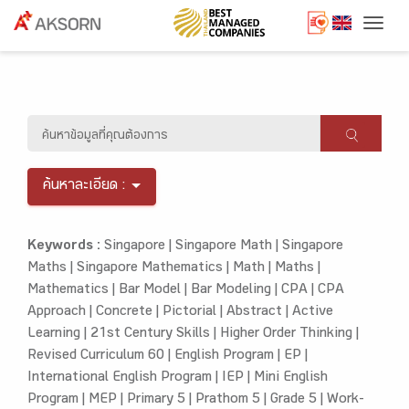
Togg
ค้นหาละเอียด :
Keywords :
Singapore |
Singapore Math |
Singapore
Maths |
Singapore Mathematics |
Math |
Maths |
Mathematics |
Bar Model |
Bar Modeling |
CPA |
CPA
Approach |
Concrete |
Pictorial |
Abstract |
Active
Learning |
21st Century Skills |
Higher Order Thinking |
Revised Curriculum 60 |
English Program |
EP |
International English Program |
IEP |
Mini English
Program |
MEP |
Primary 5 |
Prathom 5 |
Grade 5 |
Work-