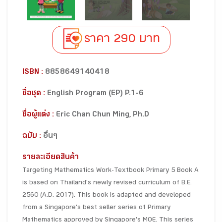
ราคา 290 บาท
ISBN :
8858649140418
ชื่อชุด :
English Program (EP) P.1-6
ชื่อผู้แต่ง :
Eric Chan Chun Ming, Ph.D
ฉบับ :
อื่นๆ
รายละเอียดสินค้า
Targeting Mathematics Work-Textbook Primary 5 Book A
is based on Thailand's newly revised curriculum of B.E.
2560 (A.D. 2017). This book is adapted and developed
from a Singapore's best seller series of Primary
Mathematics approved by Singapore's MOE. This series