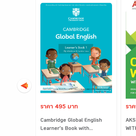
ราคา 495 บาท
ราค
Cambridge Global English
AKS
Learner’s Book with...
WIT