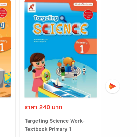
ราคา 240 บาท
ราคา 495
g
Targeting Science Work-
Cambridge
Textbook Primary 1
Learner’s B