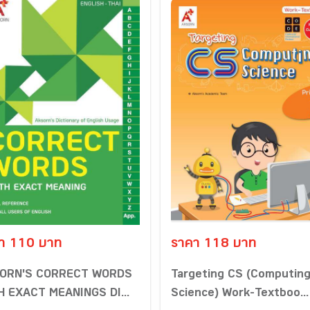
า 110 บาท
ราคา 118 บาท
ORN'S CORRECT WORDS
Targeting CS (Computin
H EXACT MEANINGS DI...
Science) Work-Textboo...