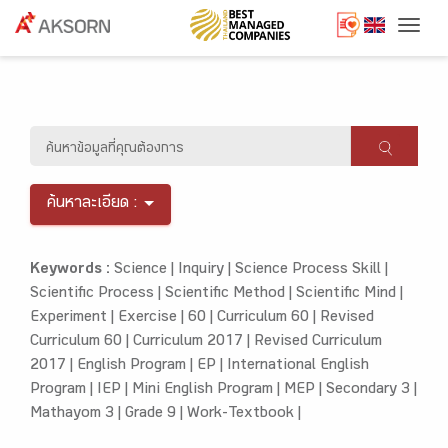
Togg
ค้นหาละเอียด :
Keywords :
Science |
Inquiry |
Science Process Skill |
Scientific Process |
Scientific Method |
Scientific Mind |
Experiment |
Exercise |
60 |
Curriculum 60 |
Revised
Curriculum 60 |
Curriculum 2017 |
Revised Curriculum
2017 |
English Program |
EP |
International English
Program |
IEP |
Mini English Program |
MEP |
Secondary 3 |
Mathayom 3 |
Grade 9 |
Work-Textbook |