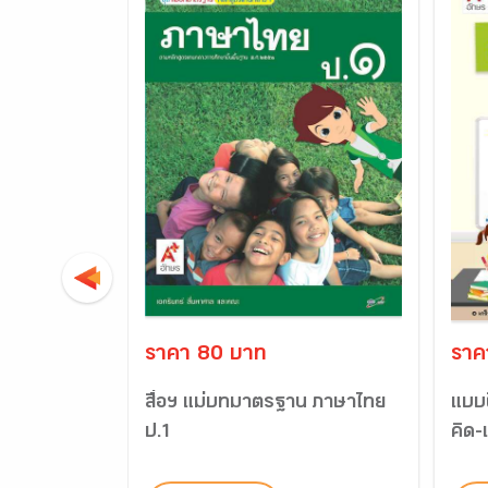
ราคา 80 บาท
ราค
สื่อฯ แม่บทมาตรฐาน ภาษาไทย
แบบ
ป.1
คิด-