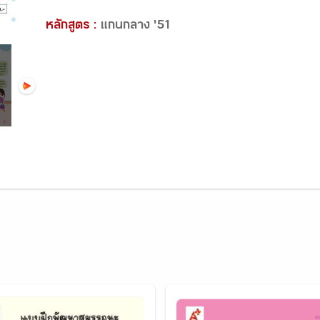
หลักสูตร :
แกนกลาง '51