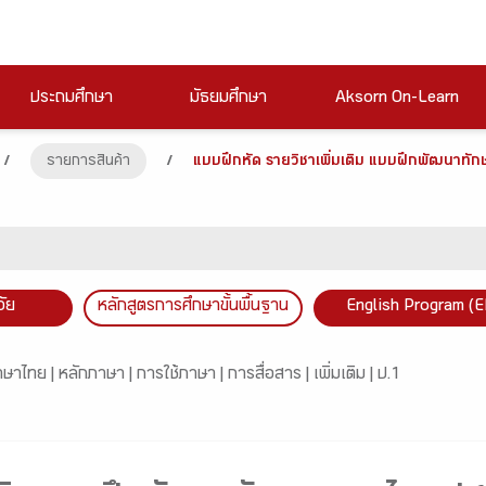
ประถมศึกษา
มัธยมศึกษา
Aksorn On-Learn
/
รายการสินค้า
/
แบบฝึกหัด รายวิชาเพิ่มเติม แบบฝึกพัฒนาทัก
วัย
หลักสูตรการศึกษาขั้นพื้นฐาน
English Program (E
าษาไทย |
หลักภาษา |
การใช้ภาษา |
การสื่อสาร |
เพิ่มเติม |
ป.1