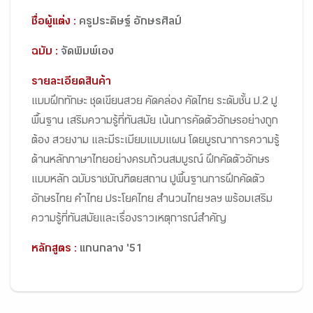
ชื่อผู้แต่ง :
ครูประดิษฐ์ อักษรศิลป์
ฉบับ :
จัดพิมพ์เอง
รายละเอียดสินค้า
แบบฝึกทักษะ ชุดเขียนสวย คัดคล่อง คัดไทย ระดับชั้น ป.2 ปู
พื้นฐาน เสริมความรู้ที่ทันสมัย เน้นการคัดตัวอักษรอย่างถูก
ต้อง สวยงาม และมีระเบียบแบบแผน โดยบูรณาการความรู้
ด้านหลักภาษาไทยอย่างครบถ้วนสมบูรณ์ ฝึกคัดตัวอักษร
แบบหลัก ฉบับราชบัณฑิตยสถาน ปูพื้นฐานการฝึกคัดตัว
อักษรไทย คำไทย ประโยคไทย สำนวนไทย ฯลฯ พร้อมเสริม
ความรู้ที่ทันสมัยและเรื่องราวเหตุการณ์สำคัญ
หลักสูตร :
แกนกลาง '51