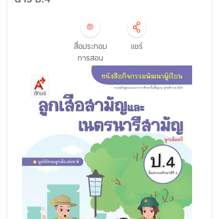
นารี ป.4
สื่อประกอบ
แชร์
การสอน