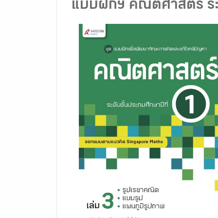
แบบฝึกฯ คณิตศาสตร์ ระดั