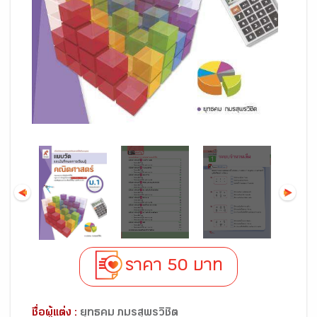
ราคา 50 บาท
ชื่อผู้แต่ง :
ยุทธคม ภมรสุพรวิชิต