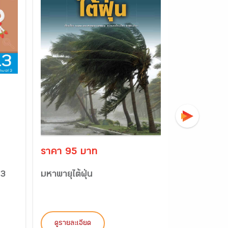
ราคา 95 บาท
ราคา 82 
.3
มหาพายุไต้ฝุ่น
หนังสือกิจก
ประวัติศาสตร
ดูรายละเอียด
ดูรายละเอี