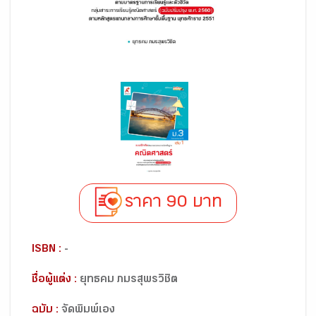
ราคา 90 บาท
ISBN :
-
ชื่อผู้แต่ง :
ยุทธคม ภมรสุพรวิชิต
ฉบับ :
จัดพิมพ์เอง