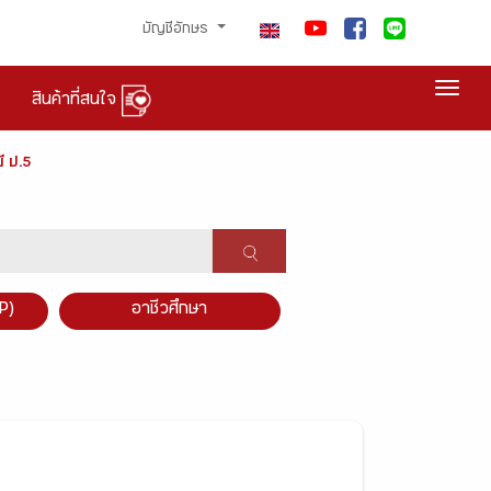
บัญชีอักษร
Togg
สินค้าที่สนใจ
ี ป.5
P)
อาชีวศึกษา