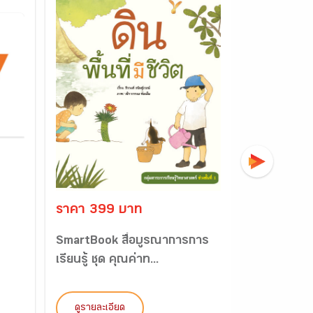
ราคา 399 บาท
ราคา 98 
SmartBook สื่อบูรณาการการ
น้ำหนัก...วั
เรียนรู้ ชุด คุณค่าท...
ดูรายละเอียด
ดูรายละเอี