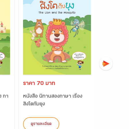
ราคา 70 บาท
ราคา 215
ง กา
หนังสือ นิทานสองภาษา เรื่อง
แบบฝึกคำศัพ
สิงโตกับยุง
เล่ม 5
ดูรายละเอียด
ดูรายละเอี