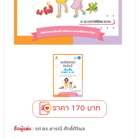
ราคา 170 บาท
ชื่อผู้แต่ง :
รศ.ดร.ดารณี ศักดิ์ศิริผล