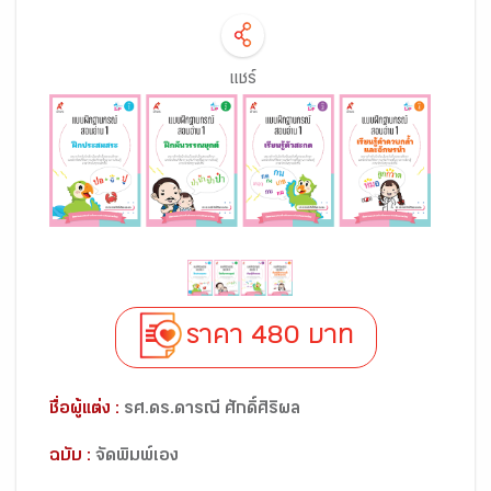
แชร์
ราคา 480 บาท
ชื่อผู้แต่ง :
รศ.ดร.ดารณี ศักดิ์ศิริผล
ฉบับ :
จัดพิมพ์เอง