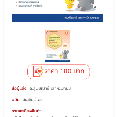
ราคา 180 บาท
ชื่อผู้แต่ง :
อ.สุพิชฌาย์ เลาหะพานิช
ฉบับ :
จัดพิมพ์เอง
รายละเอียดสินค้า