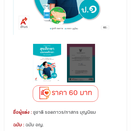
ราคา 60 บาท
ชื่อผู้แต่ง :
ชูชาติ รอดถาวร/ภาสกร บุญนิยม
ฉบับ :
ฉบับ อญ.