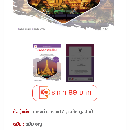
ราคา 89 บาท
ชื่อผู้แต่ง :
ณรงค์ พ่วงพิศ / วุฒิชัย มูลศิลป์
ฉบับ :
ฉบับ อญ.