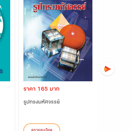
ราคา 165 บาท
ราคา 70 
รูปทรงมหัศจรรย์
หนังสือเรีย
คณิตศาสตร์
ดูรายละเอียด
ดูรายละเอี