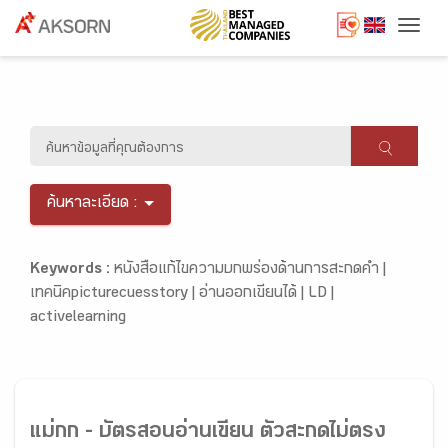
Togg
ค้นหาละเอียด :
Keywords :
หนังสือแก้ไขความบกพร่องด้านการสะกดคำ |
เทคนิคpicturecuesstory |
อ่านออกเขียนได้ |
LD |
activelearning
แม่กก - บัตรสอนอ่านเขียน ตัวสะกดไม่ตรง