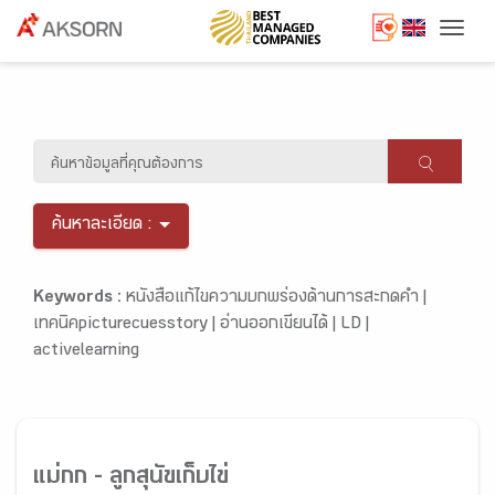
Togg
ค้นหาละเอียด :
Keywords :
หนังสือแก้ไขความบกพร่องด้านการสะกดคำ |
เทคนิคpicturecuesstory |
อ่านออกเขียนได้ |
LD |
activelearning
แม่กก - ลูกสุนัขเก็บไข่