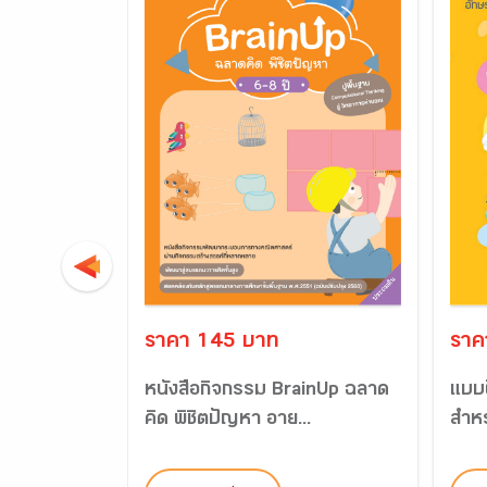
ราคา 145 บาท
ราค
หนังสือกิจกรรม BrainUp ฉลาด
แบบฝ
คิด พิชิตปัญหา อาย...
สำหร