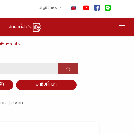
บัญชีอักษร
Togg
สินค้าที่สนใจ
ารคำนวณ ป.2
P)
อาชีวศึกษา
นวณ |
ประถม