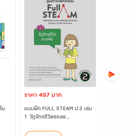
ราคา 497 บาท
ราคา 497
ื้น
แบบฝึก FULL STEAM ป.2 เล่ม
แบบฝึก FUL
1 วัฎจักรชีวิตของพ...
2 มีชีวิตไม่มีช