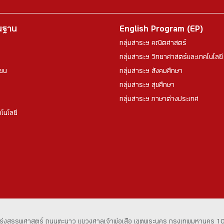
้นฐาน
English Program (EP)
กลุ่มสาระฯ คณิตศาสตร์
กลุ่มสาระฯ วิทยาศาสตร์และเทคโนโลยี
ียน
กลุ่มสาระฯ สังคมศึกษา
กลุ่มสาระฯ สุขศึกษา
กลุ่มสาระฯ ภาษาต่างประเทศ
โนโลยี
ร่งสรรพศาสตร์
ถนนตะนาว
แขวงศาลเจ้าพ่อเสือ เขตพระนคร
กรุงเทพมหานคร 1