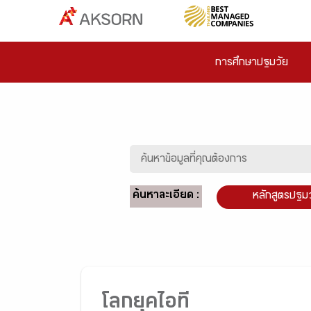
การศึกษาปฐมวัย
ค้นหาละเอียด :
หลักสูตรปฐม
โลกยุคไอที