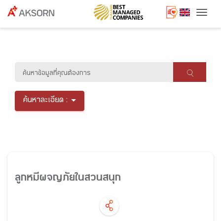
Togg
ค้นหาละเอียด :
ลูกหมีผจญภัยในสวนสนุก