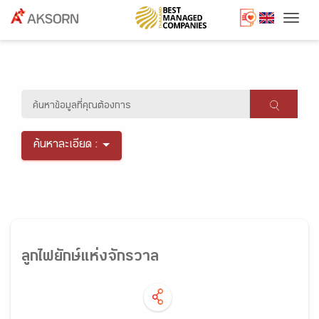
Togg
ค้นหาละเอียด :
ลูกไฟยักษ์แห่งจักรวาล