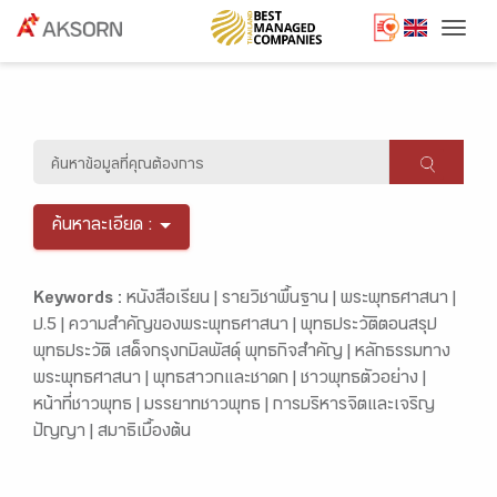
Togg
ค้นหาละเอียด :
Keywords :
หนังสือเรียน |
รายวิชาพื้นฐาน |
พระพุทธศาสนา |
ป.5 |
ความสำคัญของพระพุทธศาสนา |
พุทธประวัติตอนสรุป
พุทธประวัติ เสด็จกรุงกบิลพัสดุ์ พุทธกิจสำคัญ |
หลักธรรมทาง
พระพุทธศาสนา |
พุทธสาวกและชาดก |
ชาวพุทธตัวอย่าง |
หน้าที่ชาวพุทธ |
มรรยาทชาวพุทธ |
การบริหารจิตและเจริญ
ปัญญา |
สมาธิเบื้องต้น