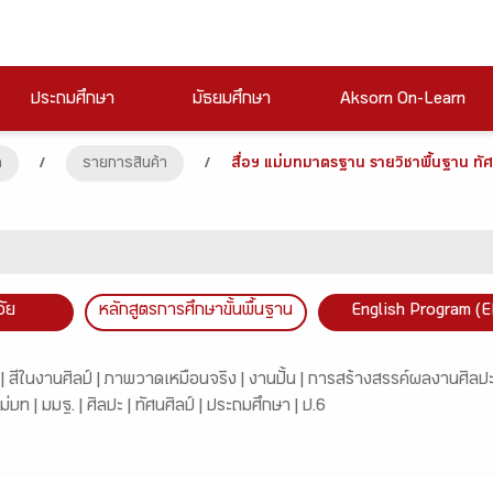
ประถมศึกษา
มัธยมศึกษา
Aksorn On-Learn
ก
/
รายการสินค้า
/
สื่อฯ แม่บทมาตรฐาน รายวิชาพื้นฐาน ทัศ
วัย
หลักสูตรการศึกษาขั้นพื้นฐาน
English Program (E
 |
สีในงานศิลป์ |
ภาพวาดเหมือนจริง |
งานปั้น |
การสร้างสรรค์ผลงานศิลปะ
ม่บท |
มมฐ. |
ศิลปะ |
ทัศนศิลป์ |
ประถมศึกษา |
ป.6