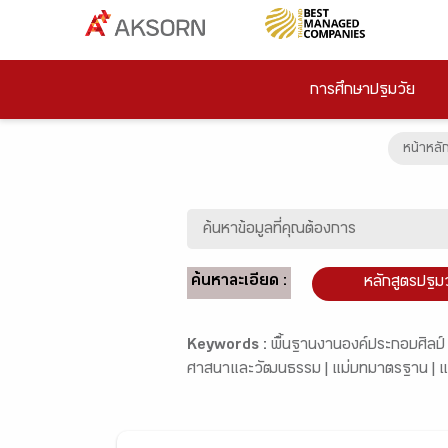
การศึกษาปฐมวัย
หน้าหลั
ค้นหาละเอียด :
หลักสูตรปฐม
Keywords :
พื้้นฐานงานองค์ประกอบศิลป์
ศาสนาและวัฒนธรรม |
แม่บทมาตรฐาน |
แ