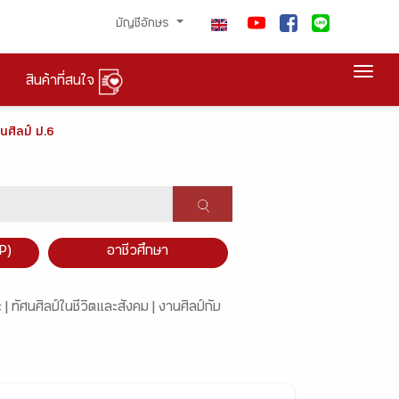
บัญชีอักษร
Togg
สินค้าที่สนใจ
นศิลป์ ป.6
P)
อาชีวศึกษา
 |
ทัศนศิลป์ในชีวิตและสังคม |
งานศิลป์กับ