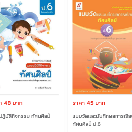
า 48 บาท
ราคา 45 บาท
ฏิบัติกิจกรรม ทัศนศิลป์
แบบวัดและบันทึกผลการเรียน
ทัศนศิลป์ ป.6