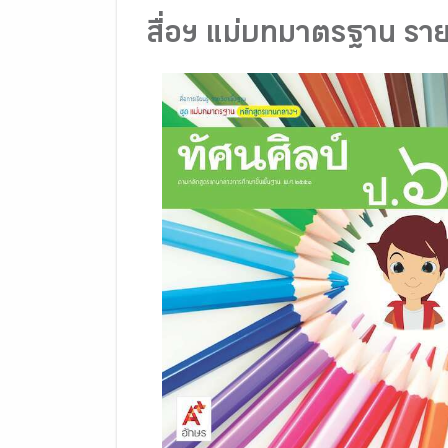
สื่อฯ แม่บทมาตรฐาน รายว