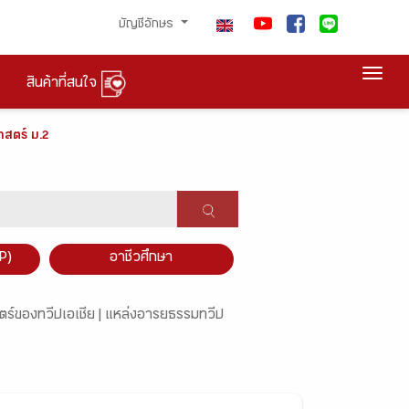
บัญชีอักษร
Togg
สินค้าที่สนใจ
าสตร์ ม.2
P)
อาชีวศึกษา
ร์ของทวีปเอเชีย |
แหล่งอารยธรรมทวีป