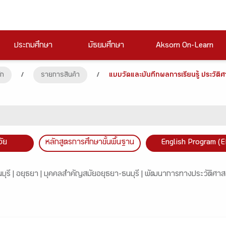
ประถมศึกษา
มัธยมศึกษา
Aksorn On-Learn
ัก
/
รายการสินค้า
/
แบบวัดและบันทึกผลการเรียนรู้ ประวัติศ
วัย
หลักสูตรการศึกษาขั้นพื้นฐาน
English Program (E
บุรี |
อยุธยา |
บุคคลสำคัญสมัยอยุธยา-ธนบุรี |
พัฒนาการทางประวัติศาสต