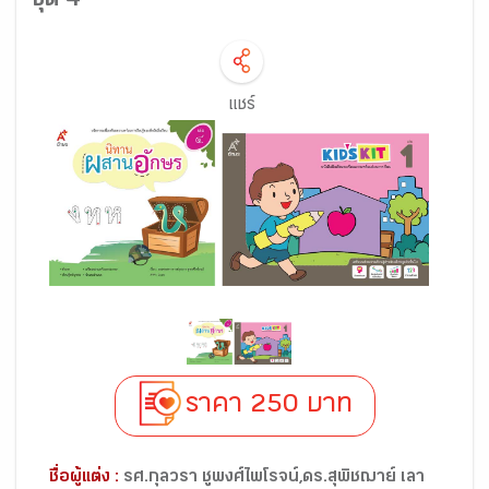
ชุด 4
แชร์
ราคา 250 บาท
ชื่อผู้แต่ง :
รศ.กุลวรา ชูพงศ์ไพโรจน์,ดร.สุพิชฌาย์ เลา