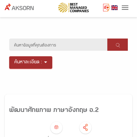
Togg
ค้นหาละเอียด :
พัฒนาศักยภาพ ภาษาอังกฤษ อ.2