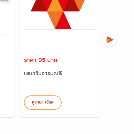
ราคา 95 บาท
ราคา 550
เพนกวินอารมณ์ดี
ชุดสื่อเกมก
ประถมศึกษา 
ดูรายละเอียด
ดูรายละเอี