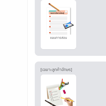
แผนการสอน
[เฉพาะลูกค้าอักษร]