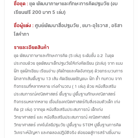
ชื่อชุด :
ชุด พัฒนาภาษาและทักษะการคิดปฐมวัย (งบ
เรียนฟรี 200 บาท 5 เล่ม)
ชื่อผู้แต่ง :
ศูนย์พัฒนาสื่อปฐมวัย , ชบา-อุไรวาส , อริสา
โสคำภา
รายละเอียดสินค้า
ชุด พัฒนาภาษาและทักษะการคิด (5 เล่ม) ระดับชั้น อ.2 ในชุด
ประกอบด้วย ชุดพัฒนาเด็กปฐมวัยให้เก่งคัดเขียน (2เล่ม) จาก แบบ
ฝึก ชุดฝึกเขียน เรียนอ่าน (คัดไทยและคัดอังกฤษ) ด้วยกระบวนการ
ฝึกลากเส้นพื้นฐาน 13 เส้น คัดเขียนพยัญชนะ ฝึก ซ้ำ ทบทวน จาก
กิจกรรมที่หลากหลาย เก่งคำนวณ ( 1 เล่ม) ด้วย หนังสือเสริม
ประสบการณ์คณิตศาสตร์ พื้นฐาน ปูพื้นฐานทักษะคณิตาสตร์
กิจกรรมหลากหลาย เชื่อมโยงคณิตศาสตร์กับสิ่งรอบตัวเด็ก เก่ง
คิด (2 เล่ม) จากชุด หนังสือเสริมประสบการณ์ เด็กเก่ง
วิทยาศาสตร์ และ หนังสือเสริมประสบการณ์ คณิตศาสตร์
วิทยาศาสตร์ เทคโนโลยีปฐมวัย ปูพื้นฐาน STEM ปูพื้นฐานการคิด
วิเคราะห์ปัญหา และทดลองปฏิบัติจริง ต่อยอดสู่การสร้างชิ้นงาน