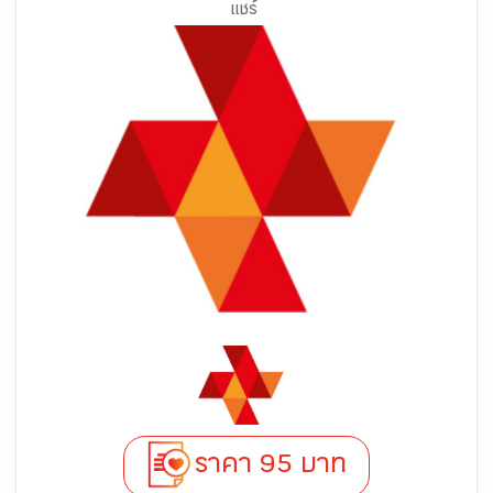
แชร์
ราคา 95 บาท