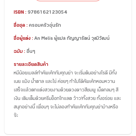
ISBN :
9786162123054
ชื่อชุด :
ครอบครัวอุ่นรัก
ชื่อผู้แต่ง :
An Melis ผู้แปล กัญญารัตน์ วุฒิวัฒน์
ฉบับ :
อื่นๆ
รายละเอียดสินค้า
หมีน้อยเบลล์ทำคัพเค้กกับคุณย่า จะเริ่มต้นอย่างไรดี มีทั้ง
เนย แป้ง น้ำตาล และไข่ ค่อยๆ ทำไปได้คัพเค้กหอมหวาน
เสร็จแล้วตกแต่งสวยงามด้วยดวงดาวสีชมพู เม็ดกลมๆ สี
เงิน เติมเต็มด้วยครีมช็อกโกแลต ว้าว!ทั้งสวย ทั้งอร่อย และ
สนุกอย่างนี้ เพื่อนๆ จะไม่ลองทำคัพเค้กกับคุณย่าบ้างหรือ
จ๊ะ