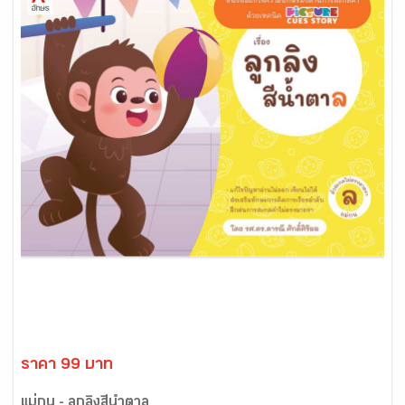
ราคา 99 บาท
แม่กน - ลูกลิงสีน้ำตาล