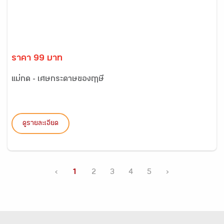
ราคา 99 บาท
แม่กด - เศษกระดาษของฤาษี
ดูรายละเอียด
‹
1
2
3
4
5
›