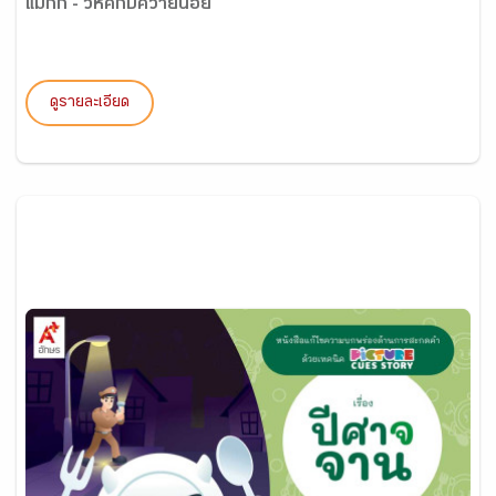
แม่กก - วิหคกับควายน้อย
ดูรายละเอียด