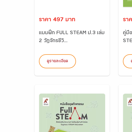
ราคา 497 บาท
ราค
แบบฝึก FULL STEAM ป.3 เล่ม
คู่
2 วัฎจักรชีวิ...
STEA
ดูรายละเอียด