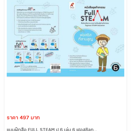
ราคา 497 บาท
แบบฝึกสื่อ FULL STEAM ป.6 เล่ม 6 ฟอสซิลท...