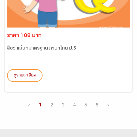
ราคา 108 บาท
สื่อฯ แม่บทมาตรฐาน ภาษาไทย ป.5
ดูรายละเอียด
‹
1
2
3
4
5
6
›