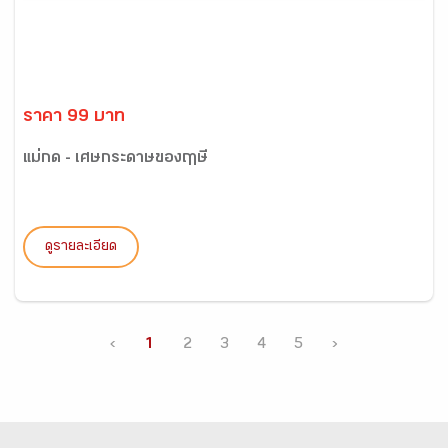
ราคา 99 บาท
แม่กด - เศษกระดาษของฤาษี
ดูรายละเอียด
‹
1
2
3
4
5
›