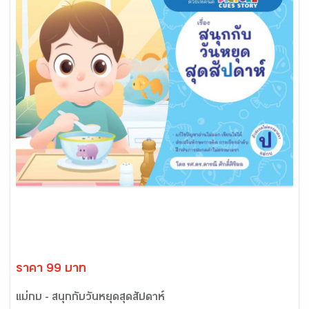
ราคา 99 บาท
แม่กบ - สนุกกับวันหยุดสุดสัปดาห์