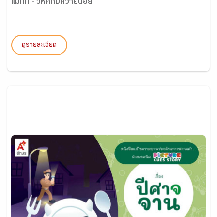
แม่กก - วิหคกับควายน้อย
ดูรายละเอียด