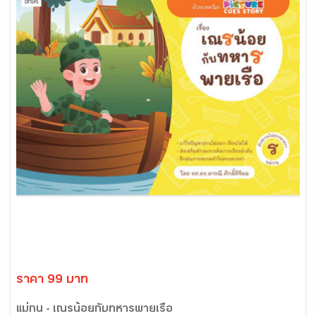
ราคา 99 บาท
แม่กน - เณรน้อยกับทหารพายเรือ