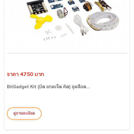
ราคา 4750 บาท
BitGadget Kit (บิต แกดเจ็ต คิต) ชุดสื่อต...
ดูรายละเอียด