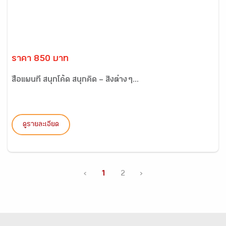
ราคา 850 บาท
สื่อแผนที่ สนุกโค้ด สนุกคิด – สิ่งต่าง ๆ...
ดูรายละเอียด
‹
1
2
›