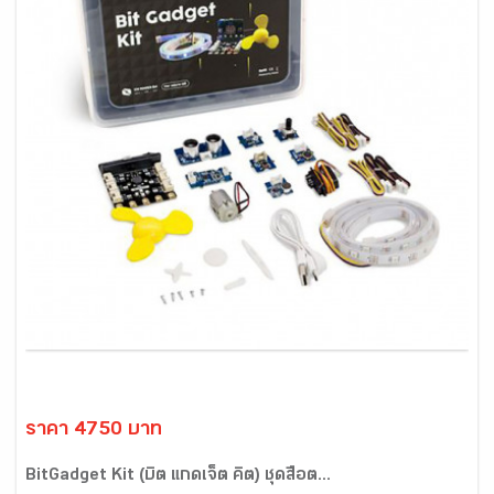
ราคา 4750 บาท
BitGadget Kit (บิต แกดเจ็ต คิต) ชุดสื่อต...