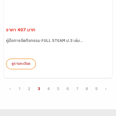
ราคา 497 บาท
คู่มือการจัดกิจกรรม FULL STEAM ป.3 เล่ม...
ดูรายละเอียด
‹
1
2
3
4
5
6
7
8
9
›