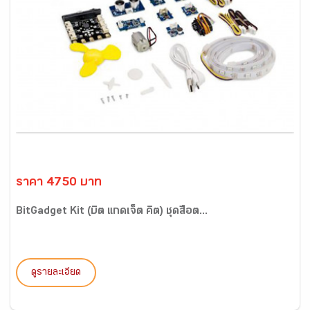
ราคา 4750 บาท
BitGadget Kit (บิต แกดเจ็ต คิต) ชุดสื่อต...
ดูรายละเอียด