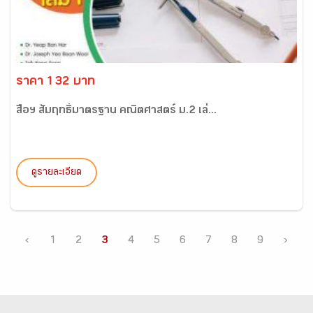
ราคา 132 บาท
สื่อฯ สัมฤทธิ์มาตรฐาน คณิตศาสตร์ ม.2 เล่...
ดูรายละเอียด
‹
1
2
3
4
5
6
7
8
9
›