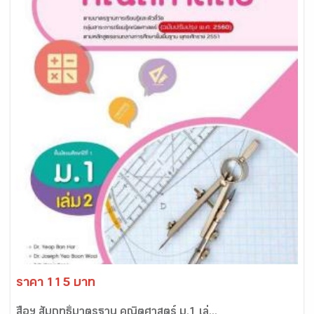
ราคา 115 บาท
สื่อฯ สัมฤทธิ์มาตรฐาน คณิตศาสตร์ ม.1 เล่...