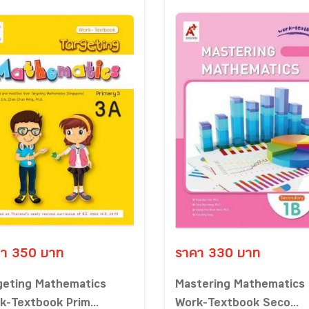
า 350 บาท
ราคา 330 บาท
geting Mathematics
Mastering Mathematics
k-Textbook Prim...
Work-Textbook Seco...