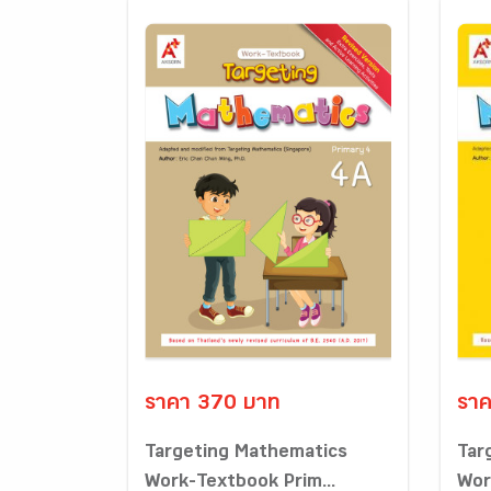
ราคา 370 บาท
ราค
Targeting Mathematics
Tar
Work-Textbook Prim...
Wor