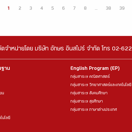
1
2
3
4
5
6
7
8
...
38
39
จัดจำหน่ายโดย บริษัท อักษร อินสไปร์ จำกัด โทร 02-6
้นฐาน
English Program (EP)
กลุ่มสาระฯ คณิตศาสตร์
กลุ่มสาระฯ วิทยาศาสตร์และเทคโนโลยี
ียน
กลุ่มสาระฯ สังคมศึกษา
กลุ่มสาระฯ สุขศึกษา
กลุ่มสาระฯ ภาษาต่างประเทศ
โนโลยี